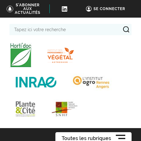
S'ABONNER
AUX
SE CONNECTER
ACTUALITÉS
Tapez
ici
votre
recherche
Toutes les rubriques