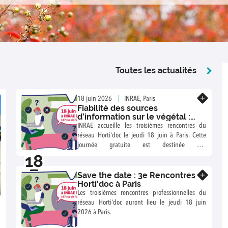
Toutes les actualités
En savoir plus
18 juin 2026
INRAE, Paris
Fiabilité des sources
d’information sur le végétal :
comment trier le bon grain de
INRAE accueille les troisièmes rencontres du
l’ivraie ? Évaluer, vérifier,
réseau Horti'doc le jeudi 18 juin à Paris. Cette
transmettre
journée gratuite est destinée aux
18
professionnelles et professionnels de
l'information-documentation concernés par
06
Save the date : 3e Rencontres
l'horticulture ornementale, le paysage et plus
En savoir plus
Horti'doc à Paris
largement le végétal. Le thème retenu pour ces
Les troisièmes rencontres professionnelles du
rencontres est l'évaluation de la fiabilité des
réseau Horti'doc auront lieu le jeudi 18 juin
sources d’information.
2026 à Paris.