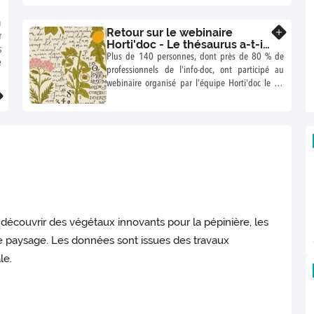
n
Retour sur le webinaire
En savoir plus
r
Horti'doc - Le thésaurus a-t-il
s
encore du sens dans un
Plus de 140 personnes, dont près de 80 % de
e
monde d'IA ?
professionnels de l'info-doc, ont participé au
:
webinaire organisé par l'équipe Horti'doc le 18
,
novembre 2025 sur le thème "Le thésaurus a-t-il
encore un sens dans un monde d'IA ?".
 découvrir des végétaux innovants pour la pépinière, les
le paysage. Les données sont issues des travaux
le.