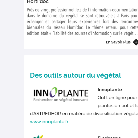
Horti'doc
Près de vingt professionnel.le.s de l'information-documentatio
dans le domaine du végétal se sont retrouvé.e.s à Paris pou
échanger et partager leurs expériences lors des rencontre
biennales du réseau Horti’doc. Le thème retenu pour cett
édition était « Fiabilité des sources d’information sur le végétal 
comment trier le bon grain de l’ivraie ? Évaluer, vérifier
En Savoir Plus
transmettre ».
Des outils autour du végétal
Innoplante
Outil en ligne pour
plantes en pot et 
d'ASTREDHOR en matière de diversification végéta
www.innoplante.fr