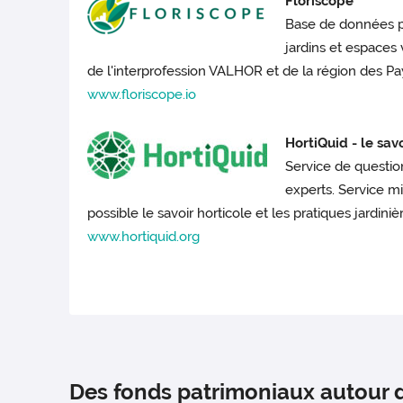
Floriscope
Base de données pou
jardins et espaces 
de l'interprofession VALHOR et de la région des Pa
www.floriscope.io
HortiQuid - le savo
Service de questio
experts. Service m
possible le savoir horticole et les pratiques jardiniè
www.hortiquid.org
Des fonds patrimoniaux autour 