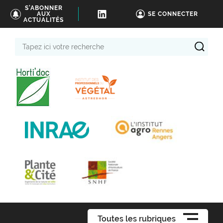
S'ABONNER
AUX
SE CONNECTER
ACTUALITÉS
Tapez
ici
votre
recherche
Toutes les rubriques