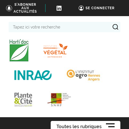
S'ABONNER
AUX
SE CONNECTER
ACTUALITÉS
Tapez
ici
votre
recherche
Toutes les rubriques